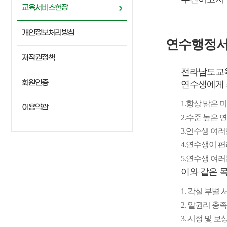
교육서비스헌장
개인정보처리방침
연수행정서
저작권정책
전라남도교육
회원인증
연수생에게 
1.항상 밝은
이용약관
2.수준 높은
3.연수생 여
4.연수생이 
5.연수생 여
이와 같은 
1. 각실 부별
2. 알권리 충
3. 시정 및 보