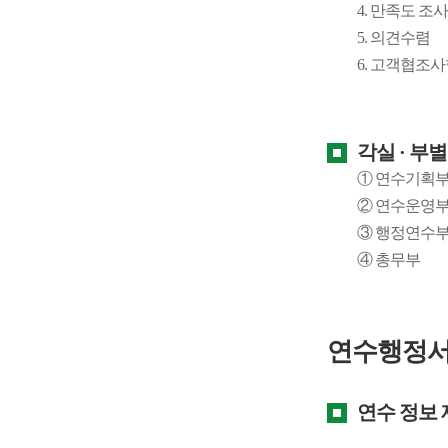
4. 만족도 조사
5. 의견수렴
6. 고객협조
각실 · 부
① 연수기획
② 연수운영
③ 행정연수
④ 총무부
연수행정서
연수 정보