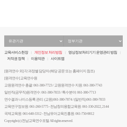
막
유
정
관
부
기
기
교육서비스헌장
개인정보 처리방침
영상정보처리기기 운영관리 방침
관
관
저작권 정책
이용약관
사이트맵
선
선
택
택
[원격연수 외] 각 과정별 담당자 (해당 공문 또는 홈페이지 참조)
[원격연수] 교육연수원
교원원격연수 총괄: 061-380-7723 / 교원원격연수 지원: 061-380-7743
일반직(공무직)원격연수: 061-380-7833 / 특수분야: 061-380-7713
연수결과 나이스등록 관리: (교원) 061-380-7874 / (일반직) 061-380-7833
교육연구정보원: 061-260-5775 - 전남창의융합교육원: 061-330-2022, 2144
국제교육원: 061-640-3312 - 전남유아교육진흥원: 061-750-9812
Copyright (c) 전남교육연수포털 All rights reserved.