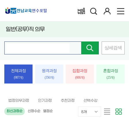
검
로
배움누리터
색
그
인
일반(공무)직 의무
상세검색
핵
심
어
입
전체과정
원격과정
집합과정
혼합과정
력
(987개)
(356개)
(606개)
(25개)
법정의무과정
인기과정
추천과정
선택수강
목
리
카
최신과정순
신청수순
별점순
8개
록
스
드
표
트
형
시
형