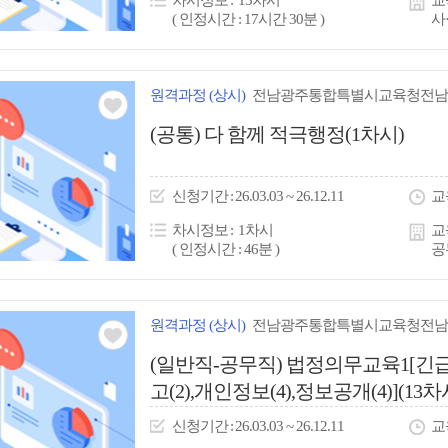
차시정보
15차시
교
( 인정시간 : 17시간 30분 )
사
원격
과정
(상시)
전남광주통합특별시교육청전남
관심
(공통) 다 함께 적극행정(1차시)
아
이
신청
기간
26.03.03 ~ 26.12.11
교
콘
차시정보
1차시
교
( 인정시간 : 46분 )
공
원격
과정
(상시)
전남광주통합특별시교육청전남
관심
(일반직-공무직) 법정의무교육1[긴급
고(2),개인정보(4),정보공개(4)](13차
아
이
신청
기간
26.03.03 ~ 26.12.11
교
콘