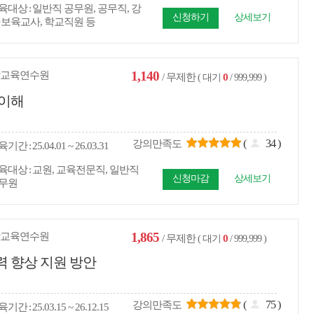
육대상
일반직 공무원, 공무직, 강
신청하기
상세보기
·보육교사, 학교직원 등
1,140
교육연수원
/ 무제한
0
( 대기
/ 999,999 )
 이해
(
34
)
강의만족도
육
기간
25.04.01 ~ 26.03.31
육대상
교원, 교육전문직, 일반직
신청마감
상세보기
무원
1,865
교육연수원
/ 무제한
0
( 대기
/ 999,999 )
력 향상 지원 방안
(
75
)
강의만족도
육
기간
25.03.15 ~ 26.12.15