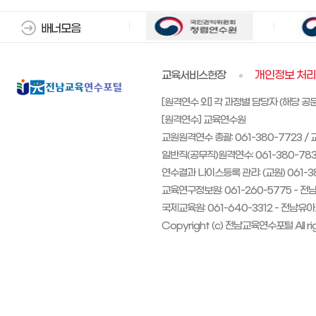
배너모음
교육서비스헌장
개인정보 처
[원격연수 외] 각 과정별 담당자 (해당 공
[원격연수] 교육연수원
교원원격연수 총괄: 061-380-7723 / 
일반직(공무직)원격연수: 061-380-7833
연수결과 나이스등록 관리: (교원) 061-38
교육연구정보원: 061-260-5775 - 전남
국제교육원: 061-640-3312 - 전남유아
Copyright (c) 전남교육연수포털 All rig