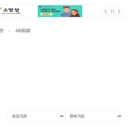
관
사이트맵
유
정
관
부
기
기