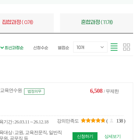
튼
집합과정
( 0개)
혼합과정
( 11개)
목
리
카
10개
최신과정순
신청수순
별점순
록
스
드
표
트
형
시
형
개
수
6,508
교육연수원
/ 무제한
법정의무
(
138
)
강의만족도
육
기간
26.03.11 ~ 26.12.18
육대상
교원, 교육전문직, 일반직
신청하기
상세보기
무원, 공무직 등