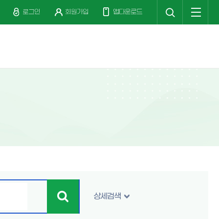
검
전
색
체
로그인
회원가입
앱다운로드
메
뉴
상세검색
검
색
버