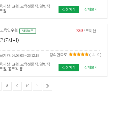
육대상
교원, 교육전문직, 일반직
신청하기
상세보기
무원
730
교육연수원
/ 무제한
법정의무
령(7차시)
(
9
)
강의만족도
육
기간
26.03.03 ~ 26.12.18
육대상
교원, 교육전문직, 일반직
신청하기
상세보기
무원, 공무직 등
다
마
8
9
10
음
지
막