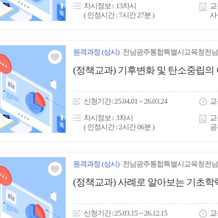
차시정보
13차시
교
( 인정시간 : 7시간 27분 )
사
원격
과정
(상시)
전남광주통합특별시교육청전남
관심
(정책교과) 기후변화 및 탄소중립의
아
이
신청
기간
25.04.01 ~ 26.03.24
교
콘
차시정보
3차시
교
( 인정시간 : 2시간 06분 )
공
원격
과정
(상시)
전남광주통합특별시교육청전남
관심
(정책교과) 사례로 알아보는 기초학
아
이
신청
기간
25.03.15 ~ 26.12.15
교