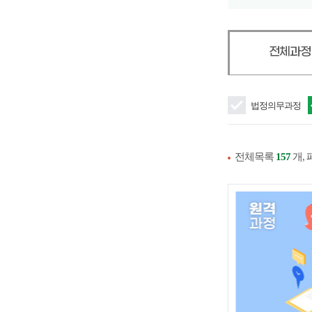
전체과
법정의무과정
전체목록
157
개,