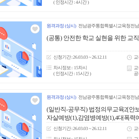
( 인정시간 : 4시간 )
원격
과정
(상시)
전남광주통합특별시교육청전남
관심
(공통) 안전한 학교 실현을 위한 교직
아
이
신청
기간
26.03.03 ~ 26.12.11
교
콘
차시정보
15차시
교
( 인정시간 : 15시간 )
공
원격
과정
(상시)
전남광주통합특별시교육청전남
관심
(일반직-공무직) 법정의무교육2[안보(1
자살예방(1),감염병예방(1),4대폭력예방
아
이
신청
기간
26.03.03 ~ 26.12.11
교
콘