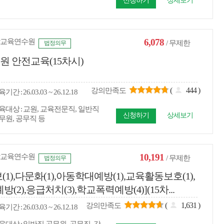
신청하기
상세보기
6,078
교육연수원
/ 무제한
법정의무
원 안전교육(15차시)
(
444
)
강의만족도
육
기간
26.03.03 ~ 26.12.18
육대상
교원, 교육전문직, 일반직
신청하기
상세보기
무원, 공무직 등
10,191
교육연수원
/ 무제한
법정의무
),다문화(1),아동학대예방(1),교육활동보호(1),
(2),응급처치(3),학교폭력예방(4)](15차...
(
1,631
)
강의만족도
육
기간
26.03.03 ~ 26.12.18