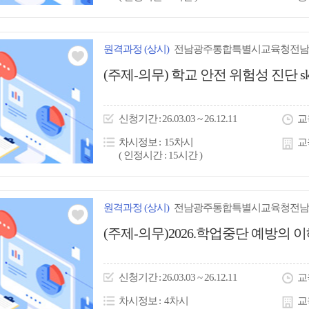
원격
과정
(상시)
전남광주통합특별시교육청전남
관심
(주제-의무) 학교 안전 위험성 진단 ski
아
이
신청
기간
26.03.03 ~ 26.12.11
교
콘
차시정보
15차시
교
( 인정시간 : 15시간 )
원격
과정
(상시)
전남광주통합특별시교육청전남
관심
(주제-의무)2026.학업중단 예방의 이
아
이
신청
기간
26.03.03 ~ 26.12.11
교
콘
차시정보
4차시
교