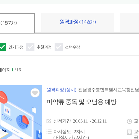
어
입
력
원격과정
( 146개)
정
( 157개)
인기과정
추천과정
선택수강
 페이지
1
/ 16
원격
과정
(상시)
전남광주통합특별시교육청전남
관심
마약류 중독 및 오남용 예방
아
이
신청
기간
26.03.11 ~ 26.12.11
교
콘
차시정보
2차시
교
( 인정시간 : 2시간 )
공