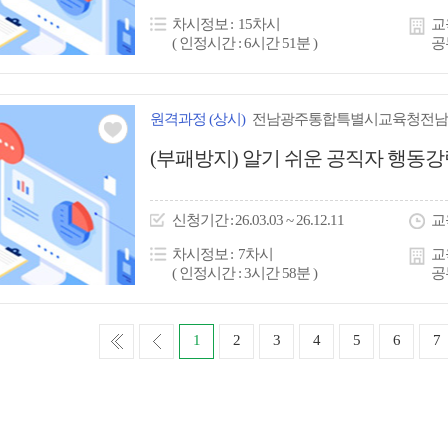
콘
차시정보
15차시
교
( 인정시간 : 6시간 51분 )
공
원격
과정
(상시)
전남광주통합특별시교육청전남
관심
(부패방지) 알기 쉬운 공직자 행동강
아
이
신청
기간
26.03.03 ~ 26.12.11
교
콘
차시정보
7차시
교
( 인정시간 : 3시간 58분 )
공
처
이
1
2
3
4
5
6
7
음
전