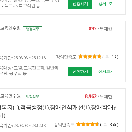
육대상
일반직 공무원, 공무직, 강
신청하기
상세보기
·보육교사, 학교직원 등
897
교육연수원
/ 무제한
법정의무
(
13
)
강의만족도
육
기간
26.03.03 ~ 26.12.18
육대상
교원, 교육전문직, 일반직
신청하기
상세보기
무원, 공무직 등
8,962
교육연수원
/ 무제한
법정의무
복지(1),적극행정(1),장애인식개선(1),장애학대신
시)
(
856
)
강의만족도
육
기간
26.03.03 ~ 26.12.18