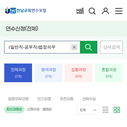
검
로
배움누리터
색
그
인
연수신청(전체)
상세검색
검색어 삭제
핵
심
어
입
전체과정
원격과정
집합과정
혼합과정
력
(2개)
(2개)
(0개)
(0개)
법정의무과정
인기과정
추천과정
선택수강
목
리
카
최신과정순
신청수순
별점순
8개
록
스
드
표
트
형
시
형