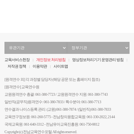
유
정
관
부
기
기
교육서비스헌장
개인정보 처리방침
영상정보처리기기 운영관리 방침
관
관
저작권 정책
이용약관
사이트맵
선
선
택
택
[원격연수 외] 각 과정별 담당자 (해당 공문 또는 홈페이지 참조)
[원격연수] 교육연수원
교원원격연수 총괄: 061-380-7723 / 교원원격연수 지원: 061-380-7743
일반직(공무직)원격연수: 061-380-7833 / 특수분야: 061-380-7713
연수결과 나이스등록 관리: (교원) 061-380-7874 / (일반직) 061-380-7833
교육연구정보원: 061-260-5775 - 전남창의융합교육원: 061-330-2022, 2144
국제교육원: 061-640-3312 - 전남유아교육진흥원: 061-750-9812
Copyright (c) 전남교육연수포털 All rights reserved.