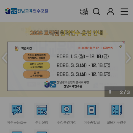
검
로
배움누리터
색
그
인
메
메
인
인
슬
슬
라
라
이
이
드
드
이
다
전
음
2
/
3
버
버
튼
튼
서
서
서
서
서
비
비
비
비
비
자주묻는질문
수강신청
수강중인과정
이수증발급
교원의무연수
스
스
스
스
스
아
아
아
아
아