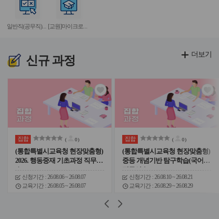
이
이
이
이
이
서
서
콘
콘
콘
콘
콘
비
비
일반직(공무직)의무연수
[교원]마이크로러닝
스
스
아
아
이
이
더보기
콘
콘
신규
과정
관
관
심
심
아
아
이
이
콘
콘
집합
집합
(
0
)
(
0
)
(통합특별시교육청 현장맞춤형)
(통합특별시교육청 현장맞춤형)
2026. 행동중재 기초과정 직무연
중등 개념기반 탐구학습(국어)
수
직무연수
신청기간
26.08.06 ~ 26.08.07
신청기간
26.08.10 ~ 26.08.21
교육기간
26.08.05 ~ 26.08.07
교육기간
26.08.29 ~ 26.08.29
슬
슬
라
라