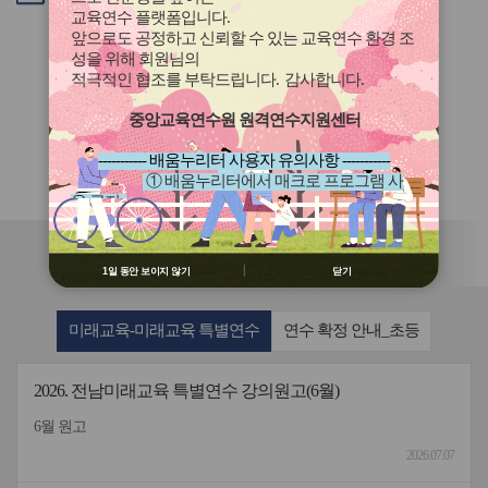
이
다
교육연수 플랫폼입니다
.
전
음
앞으로도 공정하고 신뢰할 수 있는 교육연수 환경 조
성을 위해 회원님의
적극적인 협조를 부탁드립니다
.
감사합니다
.
중앙교육연수원 원격연수지원센터
과정이 존재하지 않습니다.
----------- 배움누리터 사용자 유의사항 -----------
① 배움누리터에서 매크로 프로그램 사
용 금지
② 배움누리터 수강용 매크로 프로그램
제작 배포 금지
③ 유무료 매크로 프로그램 사용을 블로
연수원
소식
1일 동안 보이지 않기
닫기
그 등에 홍보 금지
※ 유의사항 미준수 시 불이익 처분의 사
유가 될 수 있음
미래교육-미래교육 특별연수
연수 확정 안내_초등
2026. 전남미래교육 특별연수 강의원고(6월)
6월 원고
2026.07.07