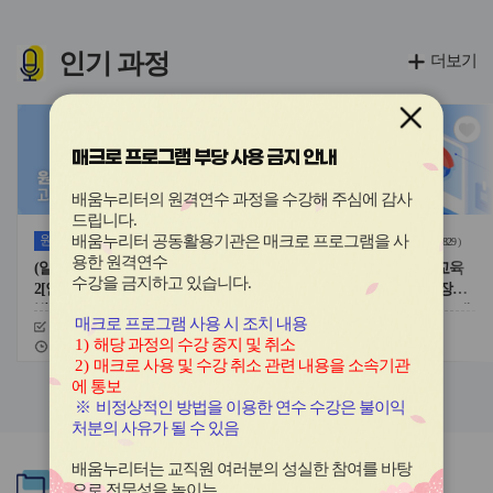
이
이
드
드
버
버
인기
과정
더보기
튼
튼
이
다
전
음
관
관
심
심
매크로 프로그램 부당 사용 금지 안내
아
아
이
이
배움누리터의 원격연수 과정을 수강해 주심에 감사
콘
콘
드립니다
.
원격
(상시)
원격
(상시)
배움누리터 공동활용기관은 매크로 프로그램을 사
(
1,616
)
(
829
)
용한
원격연수
(일반직-공무직) 법정의무교육
(일반직-공무직) 법정의무교육
수강을 금지하고 있습니다.
2[안보(1),다문화(1),아동학대예
1[긴급복지(1),적극행정(1),장애
방(1),교육활동보호(1),자살예방
인식개선(1),장애학대신고(2),개
매크로 프로그램 사용 시 조치 내용
신청기간
26.03.03 ~ 26.12.11
신청기간
26.03.03 ~ 26.12.11
(1),감염병예방(1),4대폭력예방
인정보(4),정보공개(4)](13차시)
1)
해당 과정의 수강 중지 및 취소
교육기간
26.03.03 ~ 26.12.18
교육기간
26.03.03 ~ 26.12.18
(2),응급처치(3),학교폭력예방(4)]
2)
매크로 사용 및 수강 취소 관련 내용을 소속기관
(15차시)
슬
슬
에 통보
라
라
※
비정상적인 방법을 이용한 연수 수강은 불이익
이
이
처분의 사유가 될 수 있음
드
드
버
버
배움누리터는 교직원 여러분의 성실한 참여를 바탕
추천
과정
튼
튼
으로 전문성을 높이는